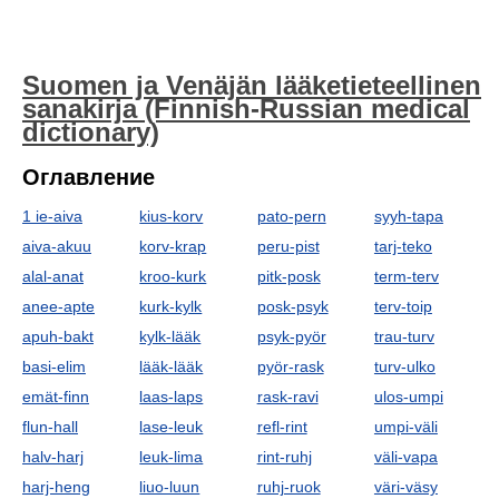
Suomen ja Venäjän lääketieteellinen
sanakirja (Finnish-Russian medical
dictionary)
Оглавление
1 ie-aiva
kius-korv
pato-pern
syyh-tapa
aiva-akuu
korv-krap
peru-pist
tarj-teko
alal-anat
kroo-kurk
pitk-posk
term-terv
anee-apte
kurk-kylk
posk-psyk
terv-toip
apuh-bakt
kylk-lääk
psyk-pyör
trau-turv
basi-elim
lääk-lääk
pyör-rask
turv-ulko
emät-finn
laas-laps
rask-ravi
ulos-umpi
flun-hall
lase-leuk
refl-rint
umpi-väli
halv-harj
leuk-lima
rint-ruhj
väli-vapa
harj-heng
liuo-luun
ruhj-ruok
väri-väsy