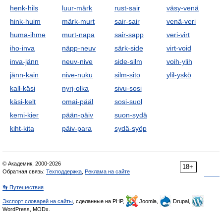
henk-hils
luur-märk
rust-sair
väsy-venä
hink-huim
märk-murt
sair-sair
venä-veri
huma-ihme
murt-napa
sair-sapp
veri-virt
iho-inva
näpp-neuv
särk-side
virt-void
inva-jänn
neuv-nive
side-silm
voih-ylih
jänn-kain
nive-nuku
silm-sito
ylil-yskö
kall-käsi
nyrj-olka
sivu-sosi
käsi-kelt
omai-pääl
sosi-suol
kemi-kier
pään-päiv
suon-sydä
kiht-kita
päiv-para
sydä-syöp
© Академик, 2000-2026
18+
Обратная связь:
Техподдержка
,
Реклама на сайте
👣 Путешествия
Экспорт словарей на сайты
, сделанные на PHP,
Joomla,
Drupal,
WordPress, MODx.